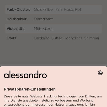
Farb-Cluster:
Gold/Silber, Pink, Rosa, Rot
Haltbarkeit:
Permanent
Viskosität:
Mittelviskos
Effekt:
Deckend, Glitter, Hochglanz, Shimmer
Über Alessandro
Shop