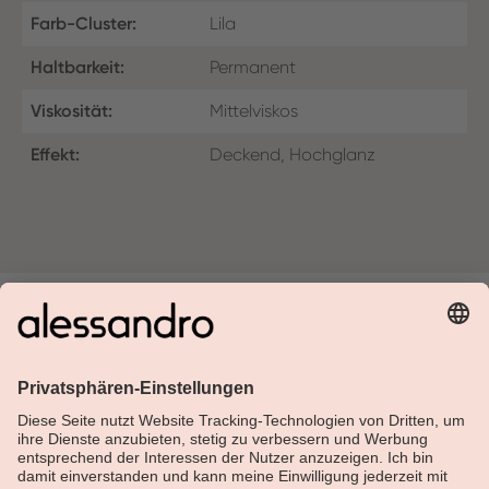
Farb-Cluster:
Lila
Haltbarkeit:
Permanent
Viskosität:
Mittelviskos
Effekt:
Deckend, Hochglanz
Über Alessandro
Shop