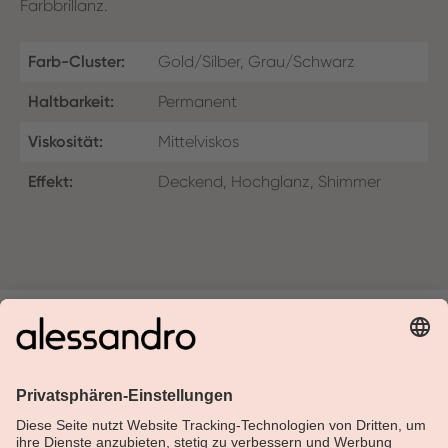
Farbbrillanz.
Farb-Cluster:
Gold/Silber, Grau/Schwarz
Haltbarkeit:
Permanent
Viskosität:
Mittelviskos
Effekt:
Deckend, Hochglanz, Shimmer
Über Alessandro