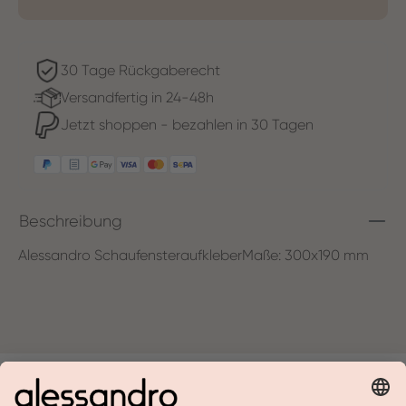
30 Tage Rückgaberecht
Versandfertig in 24-48h
Jetzt shoppen - bezahlen in 30 Tagen
Beschreibung
Alessandro SchaufensteraufkleberMaße: 300x190 mm