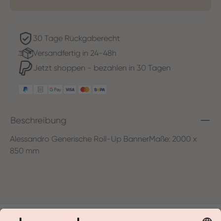
30 Tage Rückgaberecht
Versandfertig in 24-48h
Jetzt shoppen - bezahlen in 30 Tagen
Beschreibung
Alessandro Generische Roll-Up BannerMaße: 2000 x
850 mm