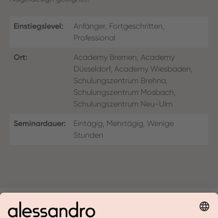
Einstiegslevel:
Anfänger, Fortgeschritten,
Professional
Ort:
Academy Bremen, Academy
Düsseldorf, Academy Wiesbaden,
Schulungszentrum Brehna,
Schulungszentrum Mosbach,
Schulungszentrum Neu-Ulm
Seminardauer:
Eintägig, Mehrtägig, Wenige
Stunden