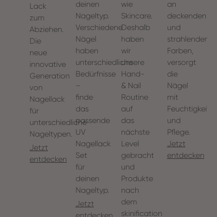
an
deinen
wie
Lack
deckenden
Nageltyp.
Skincare.
zum
und
Verschiedene
Deshalb
Abziehen.
strahlenden
Nägel
haben
Die
Farben,
haben
wir
neue
versorgt
unterschiedliche
unsere
innovative
die
Bedürfnisse
Hand-
Generation
Nägel
–
& Nail
von
mit
finde
Routine
Nagellack
Feuchtigkeit
das
auf
für
und
passende
das
unterschiedliche
Pflege.
UV
nächste
Nageltypen.
Jetzt
Nagellack
Level
Jetzt
entdecken
Set
gebracht
entdecken
für
und
deinen
Produkte
Nageltyp.
nach
dem
Jetzt
skinification
entdecken