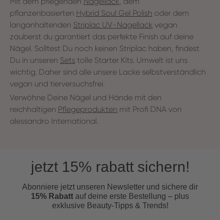
Mit dem pflegenden
Nagellack
, dem
pflanzenbasierten
Hybrid Soul Gel Polish
oder dem
langanhaltenden
Striplac UV-Nagellack
vegan
zauberst du garantiert das perfekte Finish auf deine
Nägel. Solltest Du noch keinen Striplac haben, findest
Du in unseren
Sets
tolle Starter Kits.
Umwelt ist uns
wichtig. Daher sind alle unsere Lacke selbstverständlich
vegan und tierversuchsfrei.
Verwöhne Deine Nägel und Hände mit den
reichhaltigen
Pflegeprodukten
mit Profi DNA von
alessandro International.
jetzt 15% rabatt sichern!
Abonniere jetzt unseren Newsletter und s
ichere dir
15% Rabatt
auf deine erste Bestellung – plus
exklusive Beauty-Tipps & Trends!