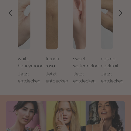
white
french
sweet
cosmo
i
honeymoon
rosa
watermelon
cocktail
Jetzt
Jetzt
Jetzt
Jetzt
J
entdecken
entdecken
entdecken
entdecken
e