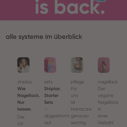
alle systeme im überblick
nagellack
striplac
sets
pflege
Der
Wie
Striplac
Für
vegane
Nagellack.
Starter
uns
Nagellack
Nur
Sets
ist
in
besser.
–
Handcare
einer
abgestimmt
genauso
Der
Vielzahl
auf
wichtig
UV