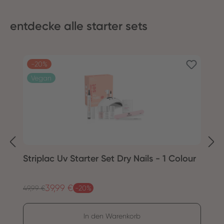
entdecke alle starter sets
Produktgalerie überspringen
-20%
Vegan
Striplac Uv Starter Set Dry Nails - 1 Colour
S
C
39,99 €
Regulärer Preis:
Re
Verkaufspreis:
49,99 €
-20%
V
59
In den Warenkorb