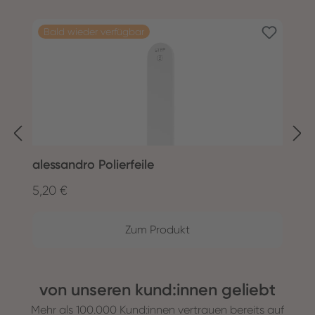
Produktgalerie überspringen
Bald wieder verfügbar
alessandro Polierfeile
B
5,20 €
1
Regulärer Preis:
R
Zum Produkt
von unseren kund:innen geliebt
Mehr als 100.000 Kund:innen vertrauen bereits auf