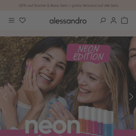
-20% auf Starter & Basic Sets + gratis Versand auf alle Sets
Zum Hauptinhalt springen
Du hast 0 Produkte auf dem Merkzettel
War
Bildergalerie überspringen