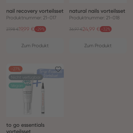
nail recovery vorteilsset
natural nails vorteilsset
Produktnummer: 21-017
Produktnummer: 21-018
19,99 €
24,99 €
Regulärer Preis:
Regulärer Preis:
Verkaufspreis:
27,98 €
-29%
Verkaufspreis:
36,97 €
-32%
Zum Produkt
Zum Produkt
-27%
Nicht verfügbar
Vegan
to go essentials
vorteilsset