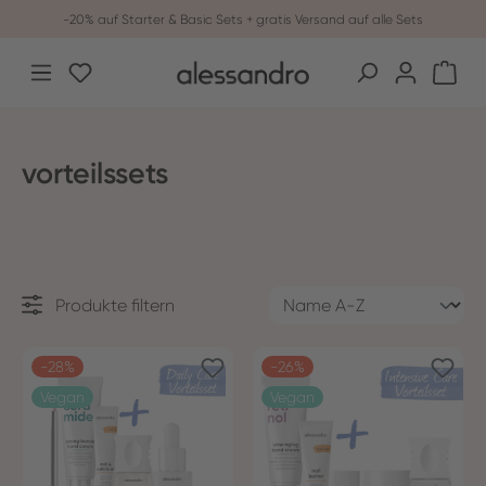
-20% auf Starter & Basic Sets + gratis Versand auf alle Sets
Zum Hauptinhalt springen
Du hast 0 Produkte auf dem Merkzettel
War
vorteilssets
Produkte filtern
-28%
-26%
Vegan
Vegan