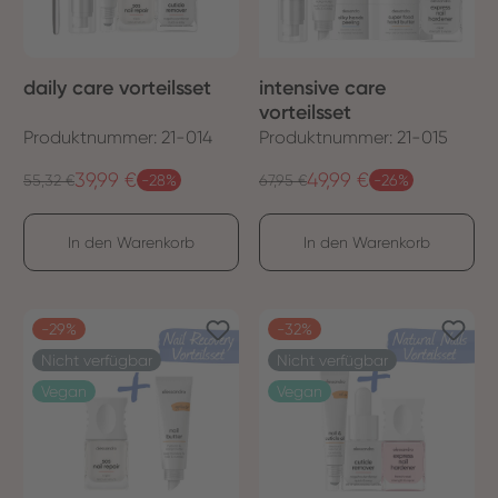
daily care vorteilsset
intensive care
vorteilsset
Produktnummer: 21-014
Produktnummer: 21-015
39,99 €
49,99 €
Regulärer Preis:
Regulärer Preis:
Verkaufspreis:
55,32 €
-28%
Verkaufspreis:
67,95 €
-26%
In den Warenkorb
In den Warenkorb
-29%
-32%
Nicht verfügbar
Nicht verfügbar
Vegan
Vegan