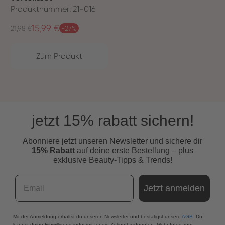
Produktnummer: 21-016
15,99 €
Regulärer Preis:
Verkaufspreis:
21,98 €
-27%
Zum Produkt
jetzt 15% rabatt sichern!
Abonniere jetzt unseren Newsletter und s
ichere dir
15% Rabatt
auf deine erste Bestellung – plus
exklusive Beauty-Tipps & Trends!
Email
Jetzt anmelden
Mit der Anmeldung erhältst du unseren Newsletter und bestätigst unsere
AGB
. Du
kannst deine Einwilligung jederzeit für die Zukunft widerrufen. Mehr Infos zum