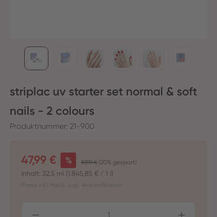
striplac uv starter set normal & soft
nails - 2 colours
Produktnummer:
21-900
Verkaufspreis:
47,99 €
%
Regulärer Preis:
59,99 €
(20% gespart)
Inhalt:
32.5 ml
(1.845,85 € / 1 l)
Preise inkl. MwSt. zzgl. Versandkosten
Produkt Anzahl: Gib den gewünschten Wer