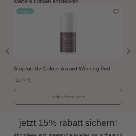
Produktgalerie überspringen
weitere Farben entdecken
Vegan
Striplac Uv Colour Award Winning Red
S
13,99 €
1
Regulärer Preis:
R
In den Warenkorb
jetzt 15% rabatt sichern!
Abonniere jetzt unseren Newsletter und s
ichere dir