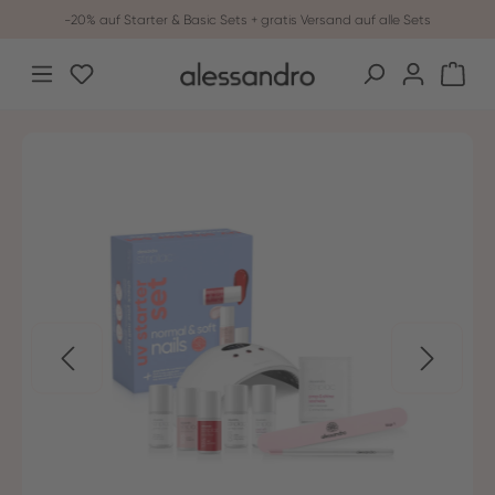
-20% auf Starter & Basic Sets + gratis Versand auf alle Sets
Zum Hauptinhalt springen
Du hast 0 Produkte auf dem Merkzettel
War
Bildergalerie überspringen