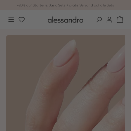
-20% auf Starter & Basic Sets + gratis Versand auf alle Sets
Zum Hauptinhalt springen
Du hast 0 Produkte auf dem Merkzettel
War