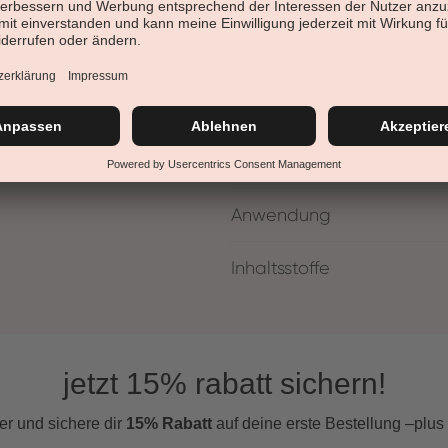
Pflegestufe:
Anwendungsbereich:
Nageltyp:
Details
Anwendung
Inhaltsstoffe
jetzt 15% rabatt sichern!
er und s
ichere dir
15% Rabatt
auf deine erste Bestellung –plus