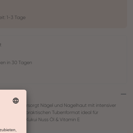
eit: 1-3 Tage
t
en in 30 Tagen
fort ein und versorgt Nägel und Nagelhaut mit intensiver
plikator im praktischen Tubenformat ideal für
Wirkstoffe: Kukui Nuss Öl & Vitamin E