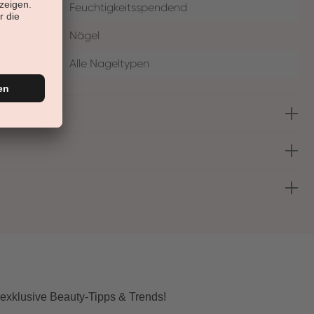
Feuchtigkeitsspendend
Nägel
Alle Nageltypen
 exklusive Beauty-Tipps & Trends!