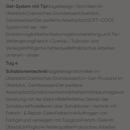
Gel-System mit Tip
Nageldesign-Techniken im
ÜberblickChemisches GrundwissenÜberblick,
GerätewissenDer perfekte ArbeitsplatzSOFT-CODE
System mit sei- nen
EinsatzmöglichkeitenNaturnagelvorbereitung und Tip-
VerlängerungFrench-Overlay / Fullcolor und
VersiegelnMögliche FehlerquellePraktisches Arbeiten
unterein- ander
Tag 4
Schablonentechnik
Nageldesigntechniken im
ÜberblickChemisches GrundwissenUV-Gel-Produkte im
Überblick, GerätewissenDer perfekte
ArbeitsplatzSchablonentechnikFeiltechnikNaturnagelvor
bereitung mit der ElektrofeilePerfektes Setzen der
SchabloneModellieren über Schablonen- technik mit
French- & Repair GelenFeiltechnikAuftragen von
Farbgel und versiegeln mit TopglossFrench-Gele im
ÜberblickMögliche FehlerquellenPraktisches Arbeiten