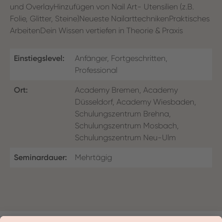
und OverlayHinzufügen von Nail Art- Utensilien (z.B.
Folie, Glitter, Steine)Neueste NailarttechnikenPraktisches
ArbeitenDein Wissen vertiefen in Theorie & Praxis
Einstiegslevel:
Anfänger, Fortgeschritten,
Professional
Ort:
Academy Bremen, Academy
Düsseldorf, Academy Wiesbaden,
Schulungszentrum Brehna,
Schulungszentrum Mosbach,
Schulungszentrum Neu-Ulm
Seminardauer:
Mehrtägig