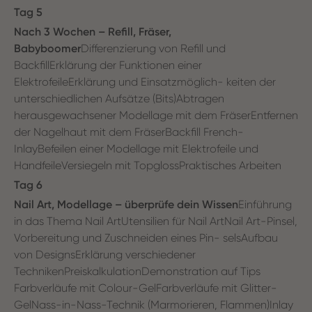
Tag 5
Nach 3 Wochen – Refill, Fräser,
Babyboomer
Differenzierung von Refill und
BackfillErklärung der Funktionen einer
ElektrofeileErklärung und Einsatzmöglich- keiten der
unterschiedlichen Aufsätze (Bits)Abtragen
herausgewachsener Modellage mit dem FräserEntfernen
der Nagelhaut mit dem FräserBackfill French-
InlayBefeilen einer Modellage mit Elektrofeile und
HandfeileVersiegeln mit TopglossPraktisches Arbeiten
Tag 6
Nail Art, Modellage – überprüfe dein Wissen
Einführung
in das Thema Nail ArtUtensilien für Nail ArtNail Art-Pinsel,
Vorbereitung und Zuschneiden eines Pin- selsAufbau
von DesignsErklärung verschiedener
TechnikenPreiskalkulationDemonstration auf Tips
Farbverläufe mit Colour-GelFarbverläufe mit Glitter-
GelNass-in-Nass-Technik (Marmorieren, Flammen)Inlay