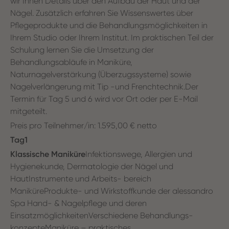
wir Ihnen Details über den Aufbau der Haut und der
Nägel. Zusätzlich erfahren Sie Wissenswertes über
Pflegeprodukte und die Behandlungsmöglichkeiten in
Ihrem Studio oder Ihrem Institut. Im praktischen Teil der
Schulung lernen Sie die Umsetzung der
Behandlungsabläufe in Maniküre,
Naturnagelverstärkung (Überzugssysteme) sowie
Nagelverlängerung mit Tip -und Frenchtechnik.Der
Termin für Tag 5 und 6 wird vor Ort oder per E-Mail
mitgeteilt.
Preis pro Teilnehmer/in: 1.595,00 € netto
Tag1
Klassische Maniküre
Infektionswege, Allergien und
Hygienekunde, Dermatologie der Nägel und
HautInstrumente und Arbeits- bereich
ManiküreProdukte- und Wirkstoffkunde der alessandro
Spa Hand- & Nagelpflege und deren
EinsatzmöglichkeitenVerschiedene Behandlungs-
konzepteManiküre – praktisches