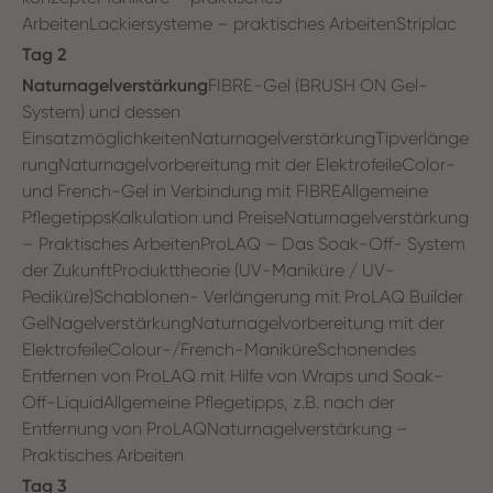
ArbeitenLackiersysteme – praktisches ArbeitenStriplac
Tag 2
Naturnagelverstärkung
FIBRE-Gel (BRUSH ON Gel-
System) und dessen
EinsatzmöglichkeitenNaturnagelverstärkungTipverlänge
rungNaturnagelvorbereitung mit der ElektrofeileColor-
und French-Gel in Verbindung mit FIBREAllgemeine
PflegetippsKalkulation und PreiseNaturnagelverstärkung
– Praktisches ArbeitenProLAQ – Das Soak-Off- System
der ZukunftProdukttheorie (UV-Maniküre / UV-
Pediküre)Schablonen- Verlängerung mit ProLAQ Builder
GelNagelverstärkungNaturnagelvorbereitung mit der
ElektrofeileColour-/French-ManiküreSchonendes
Entfernen von ProLAQ mit Hilfe von Wraps und Soak-
Off-LiquidAllgemeine Pflegetipps, z.B. nach der
Entfernung von ProLAQNaturnagelverstärkung –
Praktisches Arbeiten
Tag 3