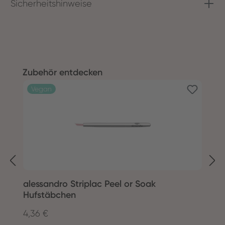
Sicherheitshinweise
Produktgalerie überspringen
Zubehör entdecken
Vegan
alessandro Striplac Peel or Soak
S
Hufstäbchen
4,36 €
9
Regulärer Preis:
R