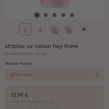
striplac uv colour hey there
Produktnummer:
49-106
auswählen
Striplac Farben
Hey there
Regulärer Preis:
13,99 €
Inhalt:
6.5 ml
(2.152,31 € / 1 l)
Preise inkl. MwSt. zzgl. Versandkosten