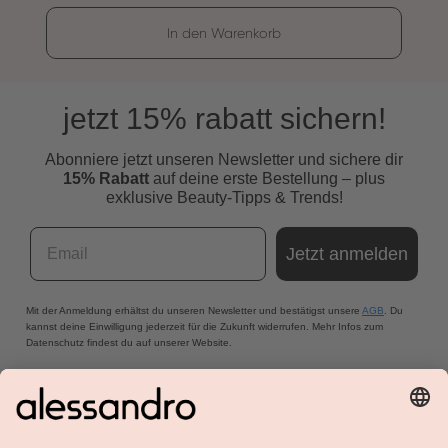
In den Warenkorb
jetzt 15% rabatt sichern!
Abonniere jetzt unseren Newsletter und s
ichere dir
15% Rabatt
auf deine erste Bestellung – plus
exklusive Beauty-Tipps & Trends!
Email
Jetzt anmelden
Mit der Anmeldung erhältst du unseren Newsletter und bestätigst unsere
AGB
. Du
kannst deine Einwilligung jederzeit für die Zukunft widerrufen. Mehr Infos zum
Datenschutz findest du auf unserer Website.