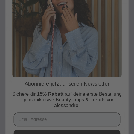
Beschreibung
Uv Colour Tempting Snake - Grün
Passende Top Coats:
clear für hochglänzendes finish
matt für samtig mattes finish
shimmer für einen tollen silber shimmer
Farb-Cluster:
the happy colours
Produktart:
Farbe
Abonniere jetzt unseren Newsletter
Effekt:
Deckend
Sichere dir
15% Rabatt
auf deine erste Bestellung
– plus exklusive Beauty-Tipps & Trends von
alessandro!
Details
Email
Anwendung