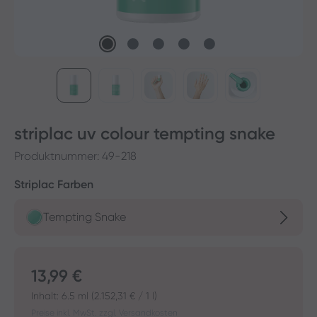
striplac uv colour tempting snake
Produktnummer:
49-218
auswählen
Striplac Farben
Tempting Snake
Regulärer Preis:
13,99 €
Inhalt:
6.5 ml
(2.152,31 € / 1 l)
Preise inkl. MwSt. zzgl. Versandkosten