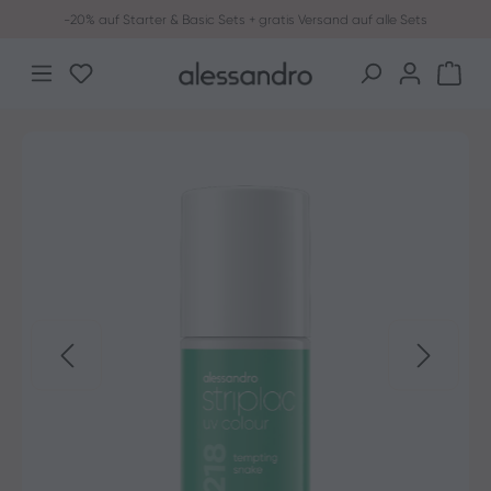
-20% auf Starter & Basic Sets + gratis Versand auf alle Sets
Zum Hauptinhalt springen
Du hast 0 Produkte auf dem Merkzettel
War
Bildergalerie überspringen