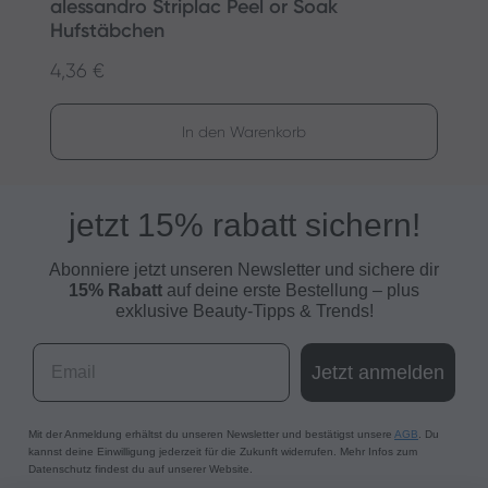
alessandro Striplac Peel or Soak
S
Hufstäbchen
4,36 €
9
Regulärer Preis:
R
In den Warenkorb
jetzt 15% rabatt sichern!
Abonniere jetzt unseren Newsletter und s
ichere dir
15% Rabatt
auf deine erste Bestellung – plus
exklusive Beauty-Tipps & Trends!
Email
Jetzt anmelden
Mit der Anmeldung erhältst du unseren Newsletter und bestätigst unsere
AGB
. Du
kannst deine Einwilligung jederzeit für die Zukunft widerrufen. Mehr Infos zum
Datenschutz findest du auf unserer Website.