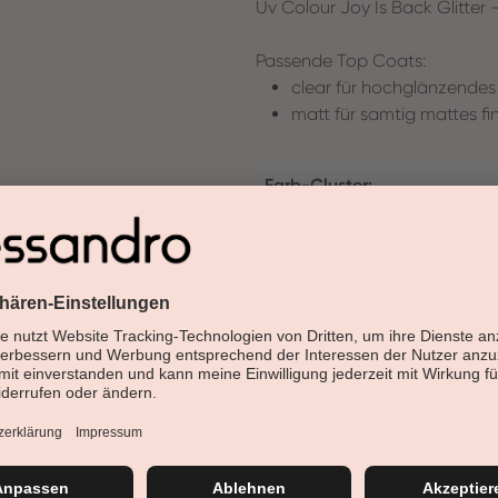
Uv Colour Joy Is Back Glitter -
Passende Top Coats:
clear für hochglänzendes 
matt für samtig mattes fin
Farb-Cluster:
Produktart:
Effekt:
Details
Anwendung
Inhaltsstoffe