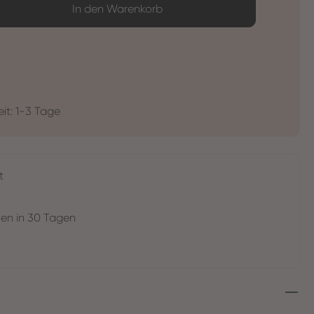
ib den gewünschten Wert ein oder benutz
In den Warenkorb
eit: 1-3 Tage
t
en in 30 Tagen