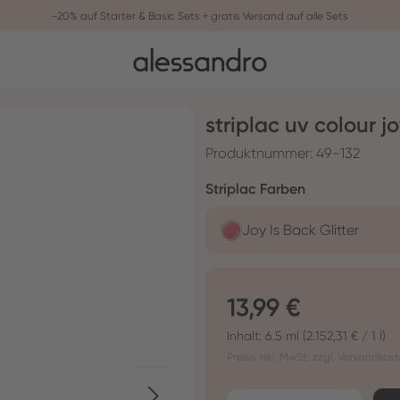
-20% auf Starter & Basic Sets + gratis Versand auf alle Sets
striplac uv colour jo
Produktnummer:
49-132
auswählen
Striplac Farben
Joy Is Back Glitter
Regulärer Preis:
13,99 €
Inhalt:
6.5 ml
(2.152,31 € / 1 l)
Preise inkl. MwSt. zzgl. Versandkos