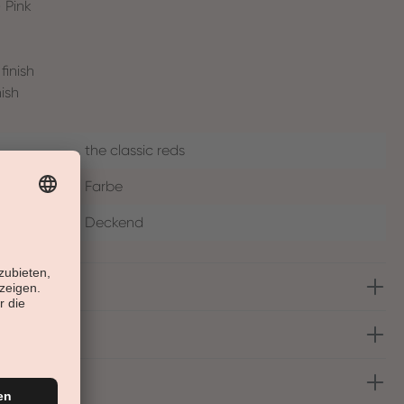
 Pink
finish
ish
the classic reds
Farbe
Deckend