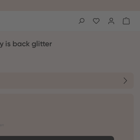
Ware
y is back glitter
ten