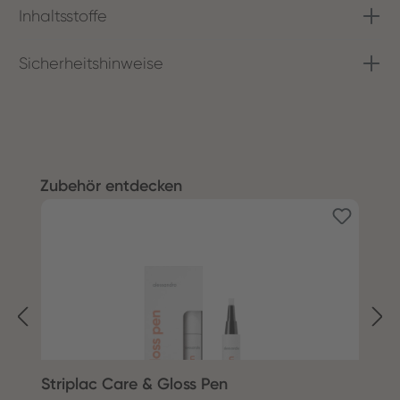
Inhaltsstoffe
Sicherheitshinweise
Productgalerij overslaan
Zubehör entdecken
Striplac Care & Gloss Pen
S