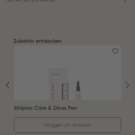
Productgalerij overslaan
Zubehör entdecken
Striplac Care & Gloss Pen
S
Inloggen om te kopen