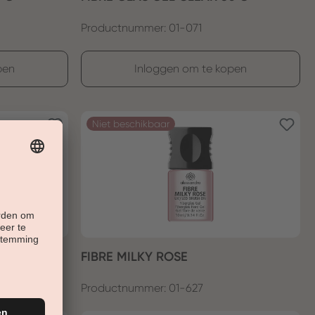
Productnummer: 01-071
pen
Inloggen om te kopen
Niet beschikbaar
FIBRE MILKY ROSE
Productnummer: 01-627