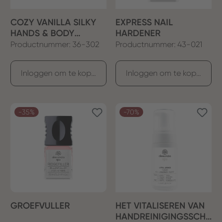
COZY VANILLA SILKY
EXPRESS NAIL
HANDS & BODY
HARDENER
PEELING
Productnummer: 36-302
Productnummer: 43-021
Inloggen om te kopen
Inloggen om te kopen
-35%
-70%
GROEFVULLER
HET VITALISEREN VAN
HANDREINIGINGSSCHU