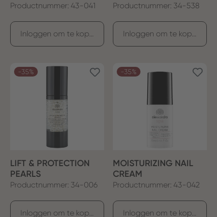
IM 50 ML
Productnummer: 43-041
Productnummer: 34-538
Inloggen om te kopen
Inloggen om te kopen
-35%
-35%
LIFT & PROTECTION
MOISTURIZING NAIL
PEARLS
CREAM
Productnummer: 34-006
Productnummer: 43-042
Inloggen om te kopen
Inloggen om te kopen