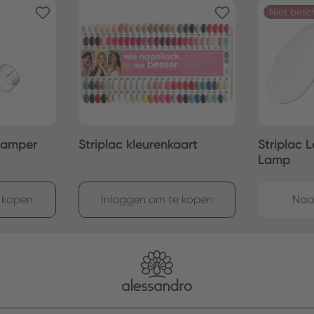
Niet besc
Stamper
Striplac kleurenkaart
Striplac 
Lamp
 kopen
Inloggen om te kopen
Naa