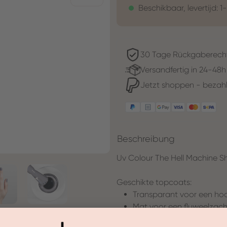
Beschikbaar, levertijd: 1
30 Tage Rückgaberech
Versandfertig in 24-48h
Jetzt shoppen - bezahl
Beschreibung
Uv Colour The Hell Machine Sh
Geschikte topcoats:
Transparant voor een hoo
Mat voor een fluweelzacht