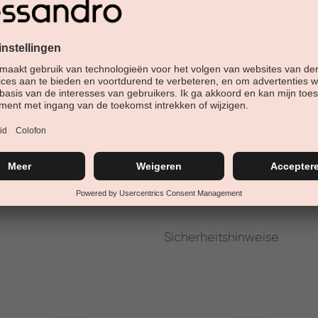
Farb-Cluster:
Produktart:
Effekt:
Details
Anwendung
Inhaltsstoffe
Sicherheitshinweise