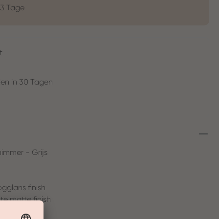
-3 Tage
t
en in 30 Tagen
immer - Grijs
gglans finish
e matte finish