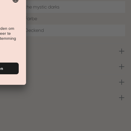
the mystic darks
Farbe
Deckend