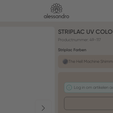
STRIPLAC UV COLO
Productnummer:
49-117
Selecteer
Striplac Farben
The Hell Machine Shimm
Log in om artikelen 