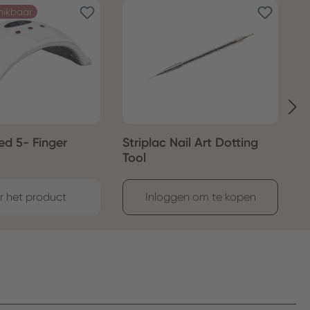
hikbaar
Led 5- Finger
Striplac Nail Art Dotting
S
Tool
r het product
Inloggen om te kopen