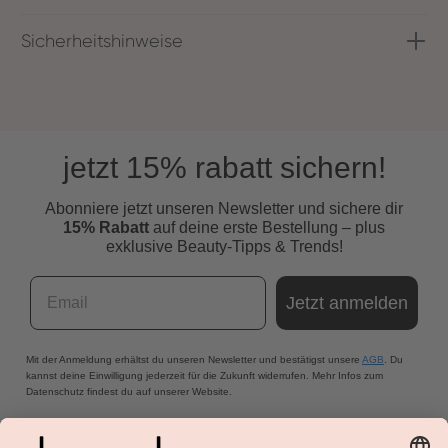
Sicherheitshinweise
jetzt 15% rabatt sichern!
Abonniere jetzt unseren Newsletter und s
ichere dir
15% Rabatt
auf deine erste Bestellung – plus
exklusive Beauty-Tipps & Trends!
Email
Jetzt anmelden
Mit der Anmeldung erhältst du unseren Newsletter und bestätigst unsere
AGB
. Du
kannst deine Einwilligung jederzeit für die Zukunft widerrufen. Mehr Infos zum
Datenschutz findest du auf unserer Website.