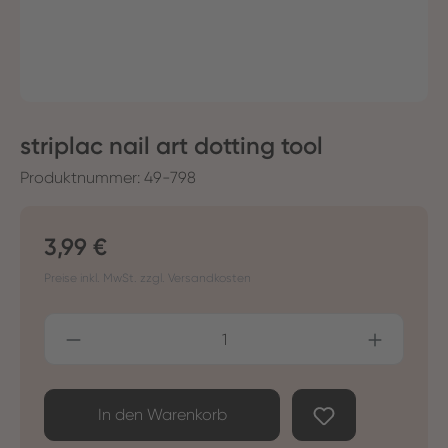
striplac nail art dotting tool
Produktnummer:
49-798
Regulärer Preis:
3,99 €
Preise inkl. MwSt. zzgl. Versandkosten
Produkt Anzahl: Gib den gewünschten Wer
In den Warenkorb