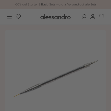
-20% auf Starter & Basic Sets + gratis Versand auf alle Sets
Zum Hauptinhalt springen
Du hast 0 Produkte auf dem Merkzettel
War
Bildergalerie überspringen