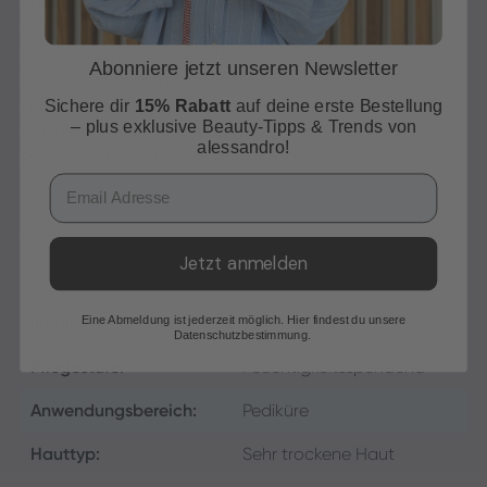
und Blättern gewonnen. Verwendung Die sanften
Enzyme aus der Ananas besitzen hervorragende
Peelingeigenschaften.; Durch das Zerteilen von
Abonniere jetzt unseren Newsletter
Bindungseiweißen (= Proteolyse) und die dadurch
Sichere dir
15% Rabatt
auf deine erste Bestellung
ausgelöste Abschuppung der Haut wird das Hautbild
– plus exklusive Beauty-Tipps & Trends von
geklärt ohne die Haut durch Rubbeln oder grobe
alessandro!
Peelingpartikel zu reizen Wirkung Durch ihre
Email
vorzüglichen Peeling-Eigenschaften können
Ananasenzyme sachte die Hornhaut regulieren - für ein
nachhaltig glattes und geschmeidiges Hautbild sorgen.
Jetzt anmelden
Eine Abmeldung ist jederzeit möglich. Hier findest du unsere
Inhalt:
75 ml
Datenschutzbestimmung.
Pflegestufe:
Feuchtigkeitsspendend
Anwendungsbereich:
Pediküre
Hauttyp:
Sehr trockene Haut