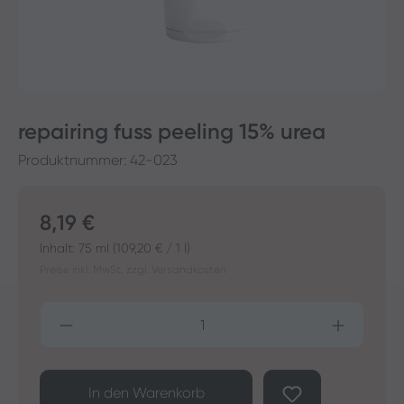
repairing fuss peeling 15% urea
Produktnummer:
42-023
Regulärer Preis:
8,19 €
Inhalt:
75 ml
(109,20 € / 1 l)
Preise inkl. MwSt. zzgl. Versandkosten
Produkt Anzahl: Gib den gewünschten Wer
In den Warenkorb