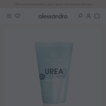
-20% auf Starter & Basic Sets + gratis Versand auf alle Sets
Zum Hauptinhalt springen
Du hast 0 Produkte auf dem Merkzettel
War
Bildergalerie überspringen