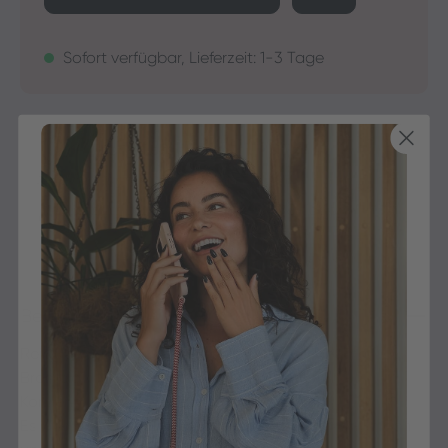
Sofort verfügbar, Lieferzeit: 1-3 Tage
30 Tage Rückgaberecht
Versandfertig in 24-48h
Jetzt shoppen - bezahlen in 30 Tagen
Beschreibung
Reinigendes und pflegendes Enzym- Fußpeeling.
Bromelain ist ein Enzym, das natürlich in hoher
Konzentration in der Ananas vorkommt.
Es wird aus ihrem Fruchtfleisch, sowie aus ihren Samen