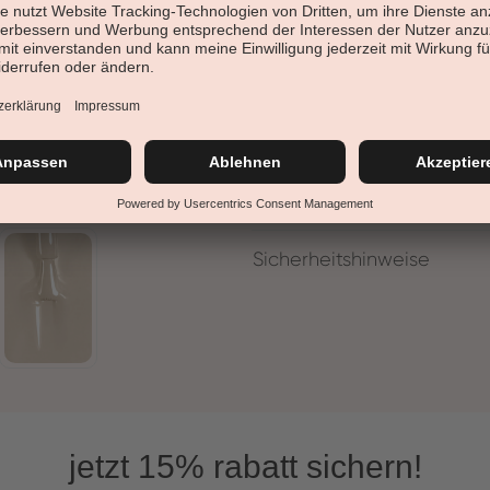
einen cleanen, ruhigen Spät
Details
Anwendung
Inhaltsstoffe
Sicherheitshinweise
jetzt 15% rabatt sichern!