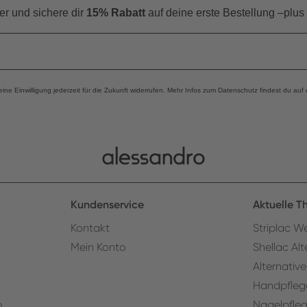
er und s
ichere dir
15% Rabatt
auf deine erste Bestellung –plus
eine Einwilligung jederzeit für die Zukunft widerrufen. Mehr Infos zum Datenschutz findest du auf
Kundenservice
Aktuelle 
Kontakt
Striplac We
Mein Konto
Shellac Alt
Alternative
Handpfleg
p
Nagelpfle