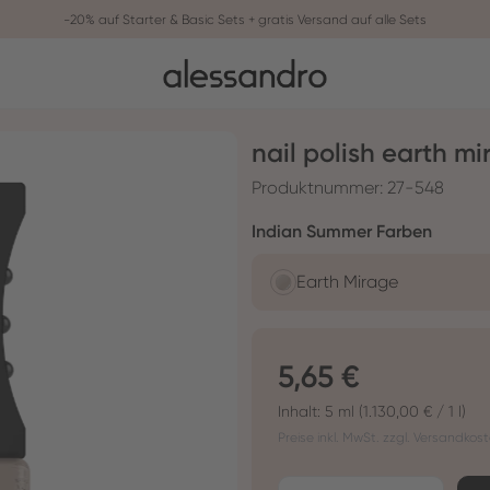
-20% auf Starter & Basic Sets + gratis Versand auf alle Sets
nail polish earth m
Produktnummer:
27-548
auswä
Indian Summer Farben
Earth Mirage
Regulärer Preis:
5,65 €
Inhalt:
5 ml
(1.130,00 € / 1 l)
Preise inkl. MwSt. zzgl. Versandkos