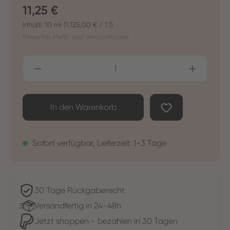
Regulärer Preis:
11,25 €
Inhalt:
10 ml
(1.125,00 € / 1 l)
Preise inkl. MwSt. zzgl. Versandkosten
Produkt Anzahl: Gib den gewünschten Wer
In den Warenkorb
Sofort verfügbar, Lieferzeit: 1-3 Tage
30 Tage Rückgaberecht
Versandfertig in 24-48h
Jetzt shoppen - bezahlen in 30 Tagen