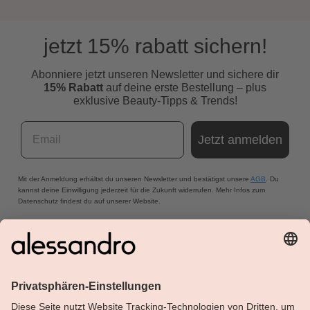
jetzt 15% rabatt sichern!
Abonniere jetzt unseren Newsletter und s
ichere dir
15% Rabatt
auf deine erste Bestellung – plus
exklusive Beauty-Tipps & Trends!
Email
Jetzt anmelden
Mit der Anmeldung erhältst du unseren Newsletter und bestätigst unsere
AGB
. Du
kannst deine Einwilligung jederzeit für die Zukunft widerrufen. Mehr Infos zum
Datenschutz findest du auf unserer Website.
Über Alessandro