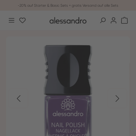
-20% auf Starter & Basic Sets + gratis Versand auf alle Sets
Zum Hauptinhalt springen
Du hast 0 Produkte auf dem Merkzettel
War
Bildergalerie überspringen