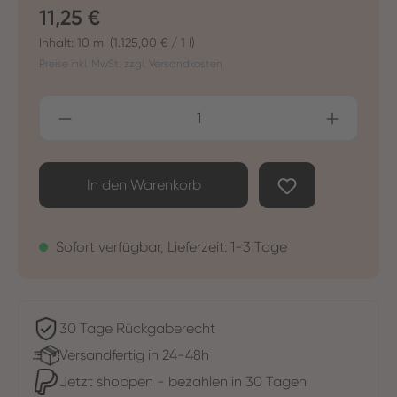
Regulärer Preis:
11,25 €
Inhalt:
10 ml
(1.125,00 € / 1 l)
Preise inkl. MwSt. zzgl. Versandkosten
Produkt Anzahl: Gib den gewünschten Wer
In den Warenkorb
Sofort verfügbar, Lieferzeit: 1-3 Tage
30 Tage Rückgaberecht
Versandfertig in 24-48h
Jetzt shoppen - bezahlen in 30 Tagen