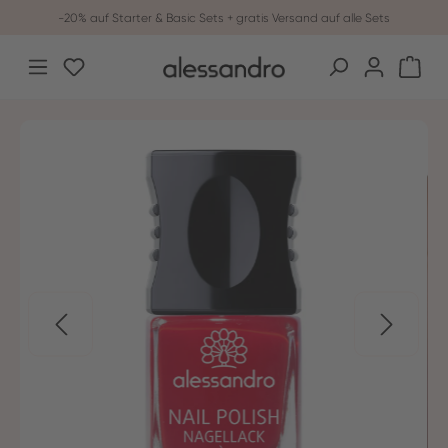
-20% auf Starter & Basic Sets + gratis Versand auf alle Sets
Zum Hauptinhalt springen
Du hast 0 Produkte auf dem Merkzettel
War
Bildergalerie überspringen