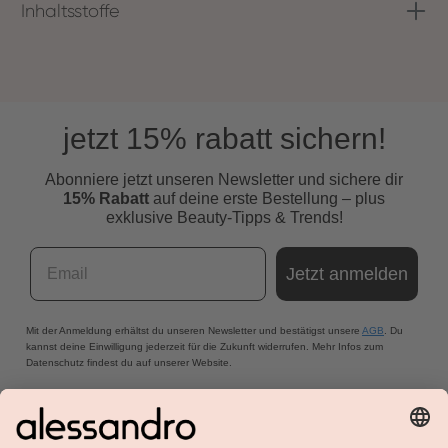
Inhaltsstoffe
jetzt 15% rabatt sichern!
Abonniere jetzt unseren Newsletter und s
ichere dir
15% Rabatt
auf deine erste Bestellung – plus
exklusive Beauty-Tipps & Trends!
Email
Jetzt anmelden
Mit der Anmeldung erhältst du unseren Newsletter und bestätigst unsere
AGB
. Du
kannst deine Einwilligung jederzeit für die Zukunft widerrufen. Mehr Infos zum
Datenschutz findest du auf unserer Website.