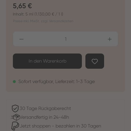
Regulärer Preis:
5,65 €
Inhalt:
5 ml
(1.130,00 € / 1 l)
Preise inkl. MwSt. zzgl. Versandkosten
Produkt Anzahl: Gib den gewünschten Wer
In den Warenkorb
Sofort verfügbar, Lieferzeit: 1-3 Tage
30 Tage Rückgaberecht
Versandfertig in 24-48h
Jetzt shoppen - bezahlen in 30 Tagen