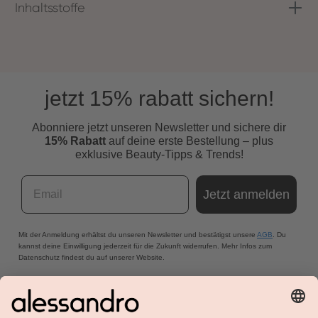
Inhaltsstoffe
jetzt 15% rabatt sichern!
Abonniere jetzt unseren Newsletter und s
ichere dir
15% Rabatt
auf deine erste Bestellung – plus
exklusive Beauty-Tipps & Trends!
Email
Jetzt anmelden
Mit der Anmeldung erhältst du unseren Newsletter und bestätigst unsere
AGB
. Du
kannst deine Einwilligung jederzeit für die Zukunft widerrufen. Mehr Infos zum
Datenschutz findest du auf unserer Website.