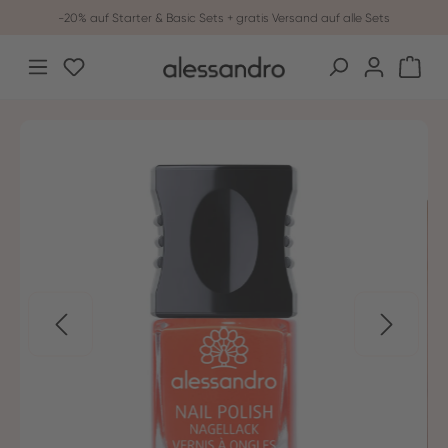
-20% auf Starter & Basic Sets + gratis Versand auf alle Sets
Zum Hauptinhalt springen
Du hast 0 Produkte auf dem Merkzettel
War
Bildergalerie überspringen