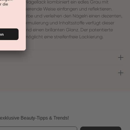
 schimmernde Nagellack kombiniert ein edles Grau mit
cht auf faszinierende Weise einfangen und reflektieren.
ziehen die Farbe und verleihen den Nägeln einen dezenten,
nd seiner Formulierung und Inhaltsstoffe verfügt dieser
 Deckkraft und einen brillanten Glanz. Der patentierte
ofipinsel ermöglicht eine streifenfreie Lackierung.
 exklusive Beauty-Tipps & Trends!