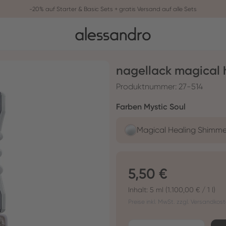
-20% auf Starter & Basic Sets + gratis Versand auf alle Sets
nagellack magical h
Produktnummer:
27-514
auswähle
Farben Mystic Soul
Magical Healing Shimme
Regulärer Preis:
5,50 €
Inhalt:
5 ml
(1.100,00 € / 1 l)
Preise inkl. MwSt. zzgl. Versandkos