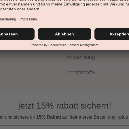
Magie in sich vereint. Dieser
silbernen Akzenten, die das Li
Feine Schimmerpartikel durch
aber funkelnden Glanz.Auf Gru
Nagellack über eine sehr hohe
Designdeckel und integrierte Pr
Anwendung
Inhaltsstoffe
jetzt 15% rabatt sichern!
er und s
ichere dir
15% Rabatt
auf deine erste Bestellung –plus