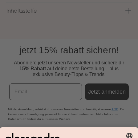
Inhaltsstoffe
jetzt 15% rabatt sichern!
Abonniere jetzt unseren Newsletter und s
ichere dir
15% Rabatt
auf deine erste Bestellung – plus
exklusive Beauty-Tipps & Trends!
Email
Jetzt anmelden
Mit der Anmeldung erhältst du unseren Newsletter und bestätigst unsere
AGB
. Du
kannst deine Einwilligung jederzeit für die Zukunft widerrufen. Mehr Infos zum
Datenschutz findest du auf unserer Website.