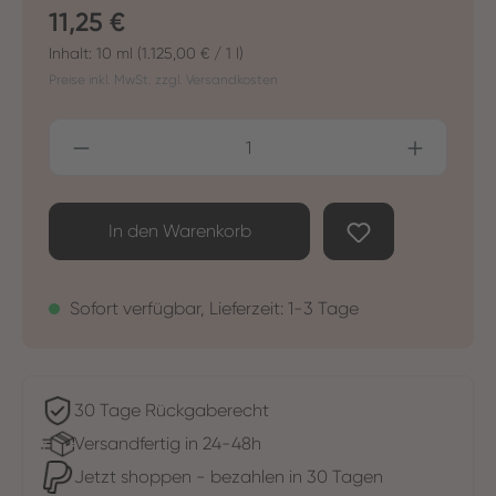
Regulärer Preis:
11,25 €
Inhalt:
10 ml
(1.125,00 € / 1 l)
Preise inkl. MwSt. zzgl. Versandkosten
Produkt Anzahl: Gib den gewünschten Wer
In den Warenkorb
Sofort verfügbar, Lieferzeit: 1-3 Tage
30 Tage Rückgaberecht
Versandfertig in 24-48h
Jetzt shoppen - bezahlen in 30 Tagen