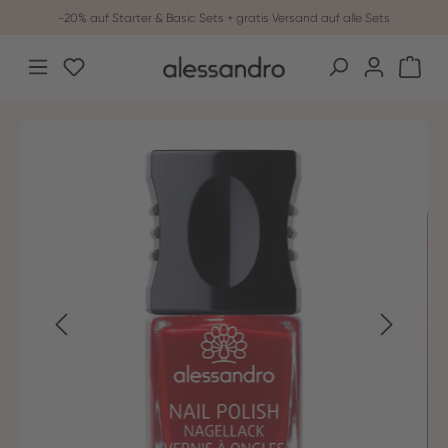
-20% auf Starter & Basic Sets + gratis Versand auf alle Sets
Zum Hauptinhalt springen
Du hast 0 Produkte auf dem Merkzettel
War
Bildergalerie überspringen