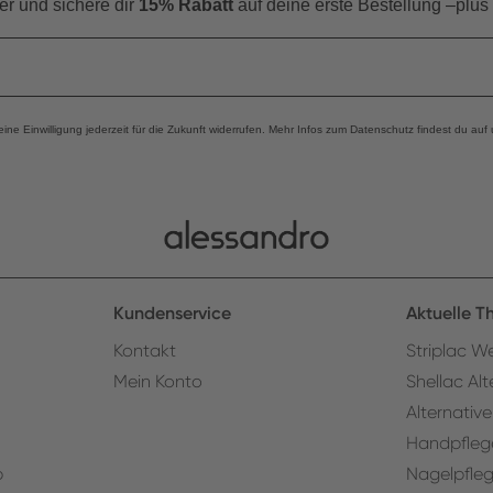
er und s
ichere dir
15% Rabatt
auf deine erste Bestellung –plus
eine Einwilligung jederzeit für die Zukunft widerrufen. Mehr Infos zum Datenschutz findest du auf
Kundenservice
Aktuelle 
Kontakt
Striplac We
Mein Konto
Shellac Alt
Alternative
Handpfleg
p
Nagelpfle