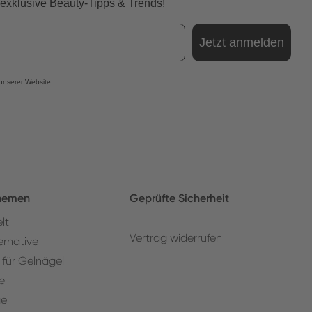
 exklusive Beauty-Tipps & Trends!
Jetzt anmelden
 unserer Website.
Themen
Geprüfte Sicherheit
lt
Vertrag widerrufen
ernative
 für Gelnägel
e
ge