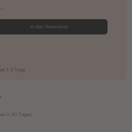
ten
ib den gewünschten Wert ein oder benutz
In den Warenkorb
eit: 1-3 Tage
t
en in 30 Tagen