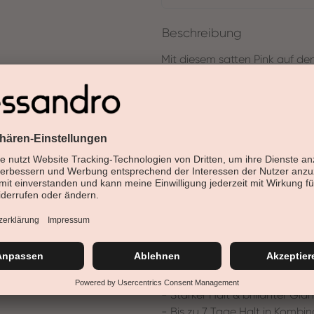
Beschreibung
Mit diesem satten Pink auf d
Der Farblack in Bubble Gum d
passt sich der Nagelform an.
Nagellack für Kunst- und Natu
verfügt dieser Nagellack über 
patentierte Designdeckel und in
Lackierung.
- Deckende, strahlende Farbe
- Verbesserung der Nageloberf
- Sanfte, cremige Textur
- Vegan & 18-free
- Versorgt Nägel mit Feuchtigk
- Starker Halt & brillanter Gla
- Bis zu 7 Tage Halt in Kombi