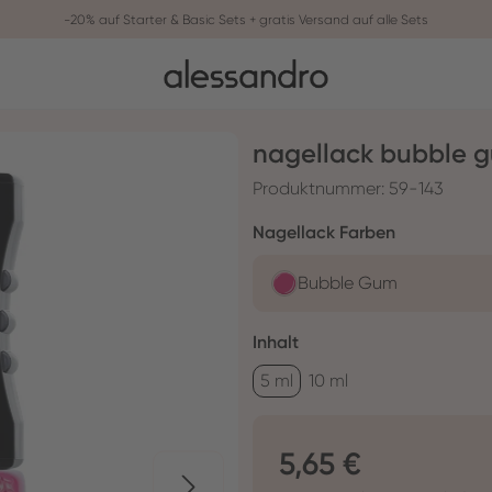
-20% auf Starter & Basic Sets + gratis Versand auf alle Sets
nagellack bubble 
Produktnummer:
59-143
auswählen
Nagellack Farben
Bubble Gum
auswählen
Inhalt
5 ml
10 ml
Regulärer Preis:
5,65 €