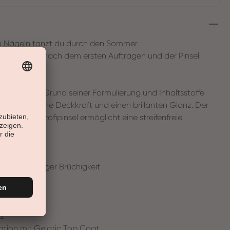
en Nägeln tanzt du durch den Sommer.
eckt schon nach dem ersten Auftragen und der Pinsel
rnägel. Auf Grund seiner Formulierung und Inhaltsstoffe
eine sehr hohe Deckkraft und einen brillanten Glanz. Der
tegrierte Profipinsel ermöglicht eine streifenfreie
läche, weniger Brüchigkeit
eit & Pflege
nz
nation mit Gelatic Top Coat