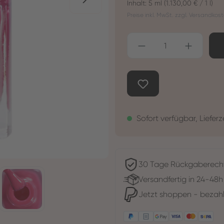
Inhalt:
5 ml
(1.130,00 € / 1 l)
Preise inkl. MwSt. zzgl. Versandkos
Produkt Anzahl: G
Sofort verfügbar, Lieferz
30 Tage Rückgaberech
Versandfertig in 24-48h
Jetzt shoppen - bezahl