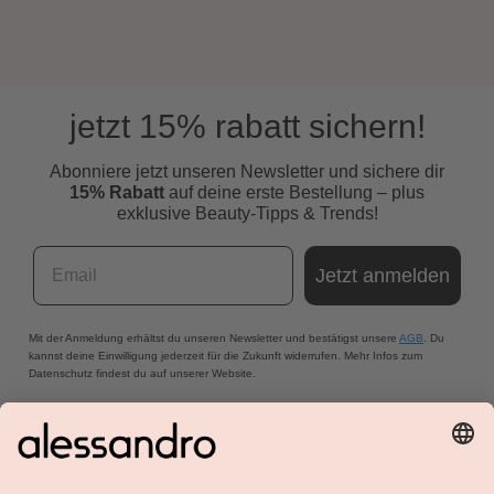
jetzt 15% rabatt sichern!
Abonniere jetzt unseren Newsletter und s
ichere dir
15% Rabatt
auf deine erste Bestellung – plus
exklusive Beauty-Tipps & Trends!
Email
Jetzt anmelden
Mit der Anmeldung erhältst du unseren Newsletter und bestätigst unsere
AGB
. Du
kannst deine Einwilligung jederzeit für die Zukunft widerrufen. Mehr Infos zum
Datenschutz findest du auf unserer Website.