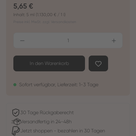
Regulärer Preis:
5,65 €
Inhalt:
5 ml
(1.130,00 € / 1 l)
Preise inkl. MwSt. zzgl. Versandkosten
Produkt Anzahl: Gib den gewünschten Wer
In den Warenkorb
Sofort verfügbar, Lieferzeit: 1-3 Tage
30 Tage Rückgaberecht
Versandfertig in 24-48h
Jetzt shoppen - bezahlen in 30 Tagen