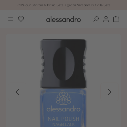
-20% auf Starter & Basic Sets + gratis Versand auf alle Sets
Zum Hauptinhalt springen
Du hast 0 Produkte auf dem Merkzettel
War
Bildergalerie überspringen