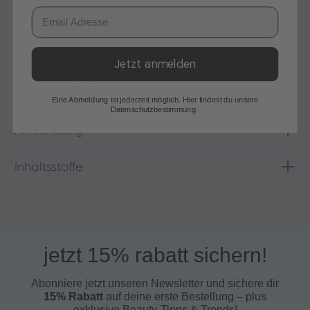
Email
•
Hyaluronsäure
•
Feuchtigkeitsspendend
Jetzt anmelden
•
Rosenwasser
•
Entzündungshemmend
Eine Abmeldung ist jederzeit möglich. Hier findest du unsere
Datenschutzbestimmung.
Anwendung
Inhaltsstoffe
jetzt 15% rabatt sichern!
Abonniere jetzt unseren Newsletter und s
ichere dir
15% Rabatt
auf deine erste Bestellung – plus
exklusive Beauty-Tipps & Trends!