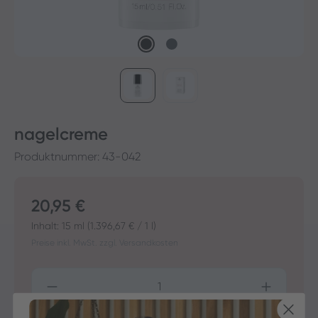
nagelcreme
Produktnummer:
43-042
Regulärer Preis:
20,95 €
Inhalt:
15 ml
(1.396,67 € / 1 l)
Preise inkl. MwSt. zzgl. Versandkosten
Produkt Anzahl: Gib den gewünschten Wer