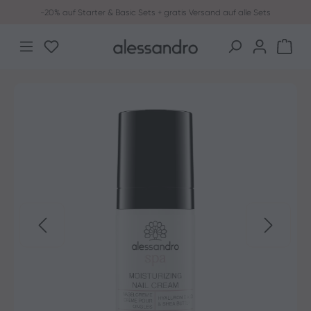
-20% auf Starter & Basic Sets + gratis Versand auf alle Sets
Zum Hauptinhalt springen
Du hast 0 Produkte auf dem Merkzettel
War
Bildergalerie überspringen