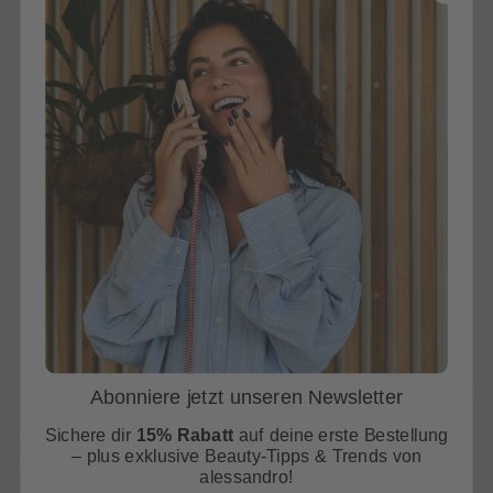
In den Warenkorb
Sofort verfügbar, Lieferzeit: 1-3 Tage
30 Tage Rückgaberecht
Versandfertig in 24-48h
Jetzt shoppen - bezahlen in 30 Tagen
Beschreibung
Abonniere jetzt unseren Newsletter
Sichere dir
15% Rabatt
auf deine erste Bestellung
Feuchtigkeitsspendende Nagelcreme mit
– plus exklusive Beauty-Tipps & Trends von
Hyaluronsäure, Rosenwasser, Shea- und Mangobutter
alessandro!
für beanspruchte und brüchige Nägel.