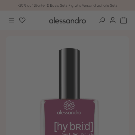
-20% auf Starter & Basic Sets + gratis Versand auf alle Sets
Zum Hauptinhalt springen
Du hast 0 Produkte auf dem Merkzettel
War
Bildergalerie überspringen