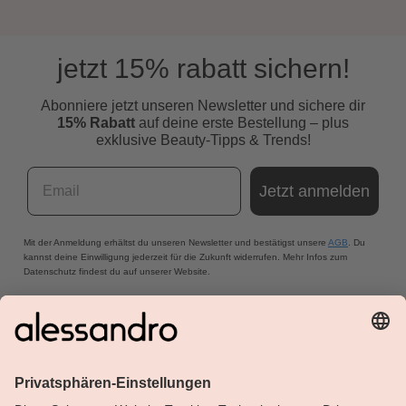
jetzt 15% rabatt sichern!
Abonniere jetzt unseren Newsletter und s
ichere dir
15% Rabatt
auf deine erste Bestellung – plus
exklusive Beauty-Tipps & Trends!
Email
Jetzt anmelden
Mit der Anmeldung erhältst du unseren Newsletter und bestätigst unsere
AGB
. Du
kannst deine Einwilligung jederzeit für die Zukunft widerrufen. Mehr Infos zum
Datenschutz findest du auf unserer Website.
Über Alessandro