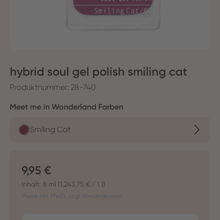
hybrid soul gel polish smiling cat
Produktnummer:
28-740
auswählen
Meet me in Wonderland Farben
Smiling Cat
Regulärer Preis:
9,95 €
Inhalt:
8 ml
(1.243,75 € / 1 l)
Preise inkl. MwSt. zzgl. Versandkosten