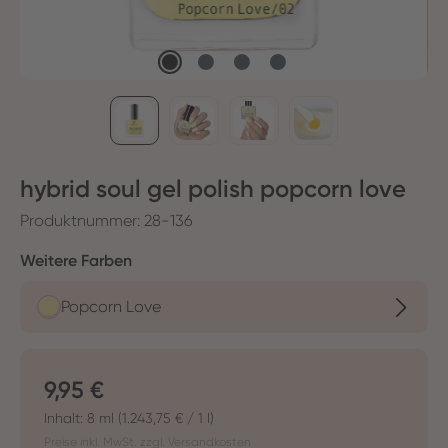
hybrid soul gel polish popcorn love
Produktnummer:
28-136
auswählen
Weitere Farben
Popcorn Love
Regulärer Preis:
9,95 €
Inhalt:
8 ml
(1.243,75 € / 1 l)
Preise inkl. MwSt. zzgl. Versandkosten