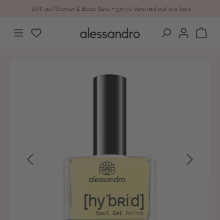
-20% auf Starter & Basic Sets + gratis Versand auf alle Sets
Zum Hauptinhalt springen
Du hast 0 Produkte auf dem Merkzettel
War
Bildergalerie überspringen