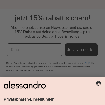
jetzt 15% rabatt sichern!
Abonniere jetzt unseren Newsletter und s
ichere dir
15% Rabatt
auf deine erste Bestellung – plus
exklusive Beauty-Tipps & Trends!
Email
Jetzt anmelden
Mit der Anmeldung erhältst du unseren Newsletter und bestätigst unsere
AGB
. Du
kannst deine Einwilligung jederzeit für die Zukunft widerrufen. Mehr Infos zum
Datenschutz findest du auf unserer Website.
Über Alessandro