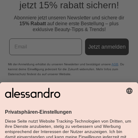
jetzt 15% rabatt sichern!
Abonniere jetzt unseren Newsletter und s
ichere dir
15% Rabatt
auf deine erste Bestellung – plus
exklusive Beauty-Tipps & Trends!
Email
Jetzt anmelden
Mit der Anmeldung erhältst du unseren Newsletter und bestätigst unsere
AGB
. Du
kannst deine Einwilligung jederzeit für die Zukunft widerrufen. Mehr Infos zum
Datenschutz findest du auf unserer Website.
Über Alessandro
Shop