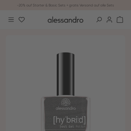
-20% auf Starter & Basic Sets + gratis Versand auf alle Sets
Zum Hauptinhalt springen
Du hast 0 Produkte auf dem Merkzettel
War
Bildergalerie überspringen