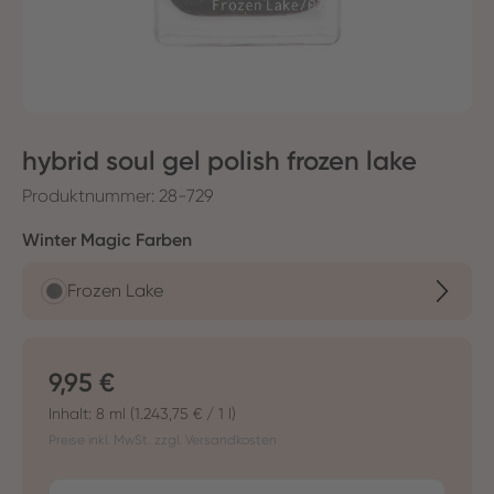
hybrid soul gel polish frozen lake
Produktnummer:
28-729
auswählen
Winter Magic Farben
Frozen Lake
Regulärer Preis:
9,95 €
Inhalt:
8 ml
(1.243,75 € / 1 l)
Preise inkl. MwSt. zzgl. Versandkosten