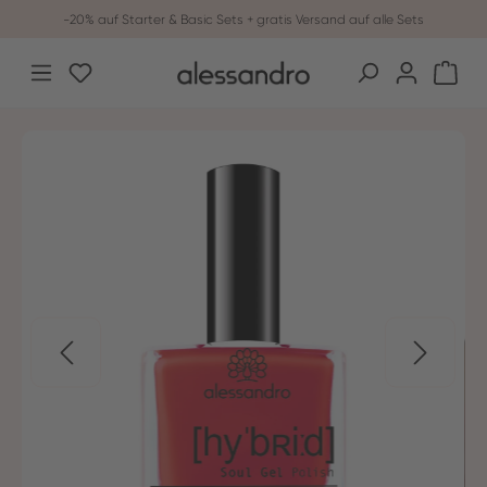
-20% auf Starter & Basic Sets + gratis Versand auf alle Sets
Zum Hauptinhalt springen
Du hast 0 Produkte auf dem Merkzettel
War
Bildergalerie überspringen