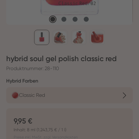
hybrid soul gel polish classic red
Produktnummer:
28-110
auswählen
Hybrid Farben
Classic Red
Regulärer Preis:
9,95 €
Inhalt:
8 ml
(1.243,75 € / 1 l)
Preise inkl. MwSt. zzgl. Versandkosten