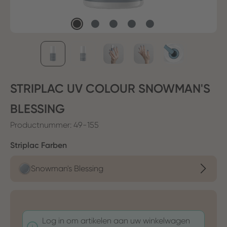
STRIPLAC UV COLOUR SNOWMAN'S
BLESSING
Productnummer:
49-155
Selecteer
Striplac Farben
Snowman's Blessing
Log in om artikelen aan uw winkelwagen