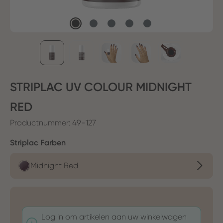
STRIPLAC UV COLOUR MIDNIGHT
RED
Productnummer:
49-127
Selecteer
Striplac Farben
Midnight Red
Log in om artikelen aan uw winkelwagen