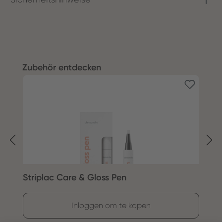
Productgalerij overslaan
Zubehör entdecken
Striplac Care & Gloss Pen
S
Inloggen om te kopen