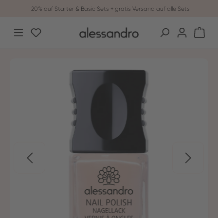
-20% auf Starter & Basic Sets + gratis Versand auf alle Sets
Zum Hauptinhalt springen
Du hast 0 Produkte auf dem Merkzettel
War
Bildergalerie überspringen