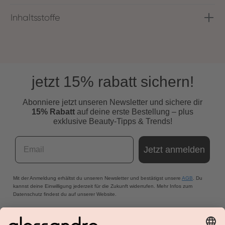
Inhaltsstoffe
jetzt 15% rabatt sichern!
Abonniere jetzt unseren Newsletter und s
ichere dir
15% Rabatt
auf deine erste Bestellung – plus
exklusive Beauty-Tipps & Trends!
Email
Jetzt anmelden
Mit der Anmeldung erhältst du unseren Newsletter und bestätigst unsere
AGB
. Du
kannst deine Einwilligung jederzeit für die Zukunft widerrufen. Mehr Infos zum
Datenschutz findest du auf unserer Website.