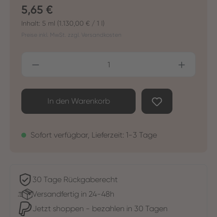
Regulärer Preis:
5,65 €
Inhalt:
5 ml
(1.130,00 € / 1 l)
Preise inkl. MwSt. zzgl. Versandkosten
Produkt Anzahl: Gib den gewünschten Wer
In den Warenkorb
Sofort verfügbar, Lieferzeit: 1-3 Tage
30 Tage Rückgaberecht
Versandfertig in 24-48h
Jetzt shoppen - bezahlen in 30 Tagen