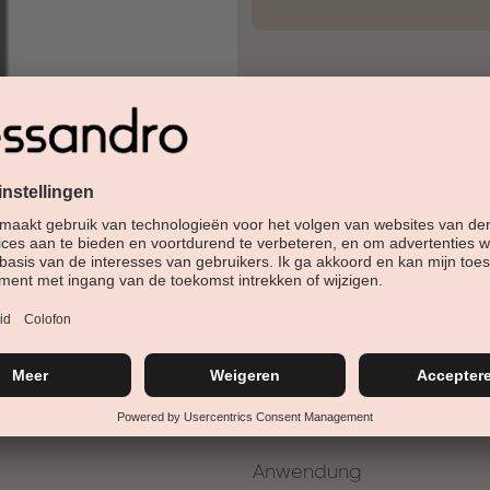
30 Tage Rückgaberech
Versandfertig in 24-48h
Jetzt shoppen - bezahl
Beschreibung
Magical Healing valt op door z
in zich verenigt. Deze glanzen
die het licht op een fascinere
deeltjes lopen door de kleur 
Anwendung