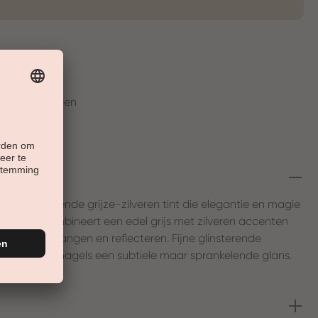
t
en in 30 Tagen
ijn betoverende grijze-zilveren tint die elegantie en magie
de kleur combineert een edel grijs met zilveren accenten
nde manier vangen en reflecteren. Fijne glinsterende
en geven de nagels een subtiele maar sprankelende glans.