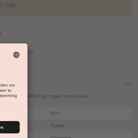
-3 Tage
t
en in 30 Tagen
ndige rood wikkelt je nagels in pure luxe.
Rot
Farbe
Deckend