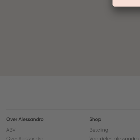
Over Alessandro
Shop
ABV
Betaling
Over Alessandro
Voordelen alessandro