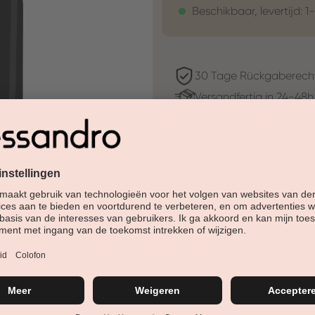
Beschikbaar, levertijd: 1
30 Tage Rückgaberech
Versandfertig in 24-48h
Jetzt shoppen - bezahl
Beschreibung
Rood als een robijn! Deze leve
Farb-Cluster:
Produktart:
Effekt: