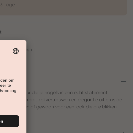
-3 Tage
t
en in 30 Tagen
ense rode kleur die je nagels in een echt statement
e roodtint straalt zelfvertrouwen en elegantie uit en is de
gelegenheden of gewoon voor een look die alle blikken