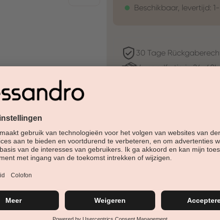
Beschikbaar, levertijd: 1
30 Tage Rückgaberech
Versandfertig in 24-48h
Jetzt shoppen - bezahl
Beschreibung
Velvet Rouge is een diepe, int
verandert. Deze donkere, sterk
perfecte keuze voor speciale 
trekt.