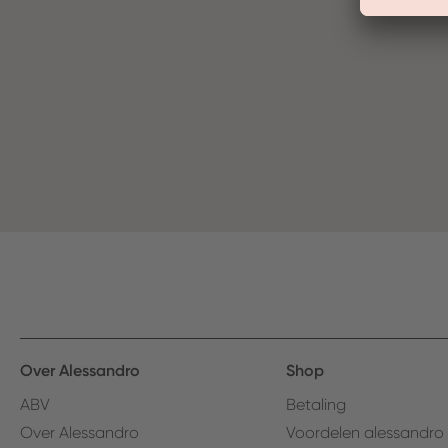
Over Alessandro
Shop
ABV
Betaling
Over Alessandro
Voordelen alessandro