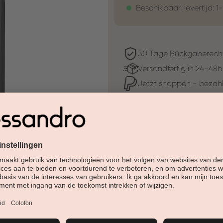
Beschikbaar, levertijd: 1
30 Tage Rückgaberech
Versandfertig in 24-48h
Jetzt shoppen - bezahl
Beschreibung
Pure Joy is een levendige kle
energie en stralende levendig
aan de intense kleuren van e
tinten roze en rood, en een s
Het nieuwe Soak-Off System is