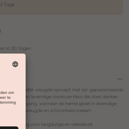
-3 Tage
t
en in 30 Tagen
ur die onmiddellijk vreugde oproept met zijn gepassioneerde
heid. Het is een levendige roodroze kleur die doet denken
en zonsondergang, wanneer de hemel gloeit in levendige
feer van pure vreugde en schoonheid creëert.
 de oplossing voor langdurige en vlekkeloze