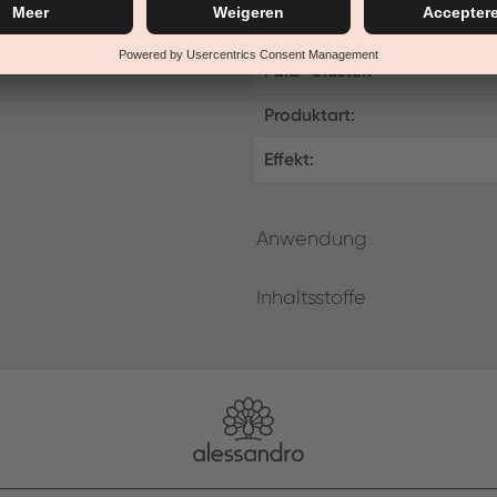
nagellakresultaten. Snel en g
Farb-Cluster:
Produktart:
Effekt:
Anwendung
Inhaltsstoffe