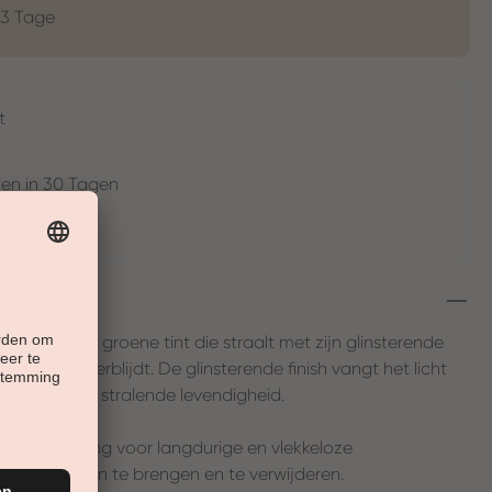
-3 Tage
t
en in 30 Tagen
etoverende groene tint die straalt met zijn glinsterende
n het hart verblijdt. De glinsterende finish vangt het licht
 nagels een stralende levendigheid.
 de oplossing voor langdurige en vlekkeloze
emakkelijk aan te brengen en te verwijderen.