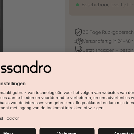
Beschikbaar, levertijd: 1
30 Tage Rückgaberech
Versandfertig in 24-48h
Jetzt shoppen - bezahl
Beschreibung
Be Optimistic Shimmer is een b
deeltjes, het humeur opfleurt e
op magische wijze en geeft de
Het nieuwe Soak-Off System is
nagellakresultaten. Snel en g