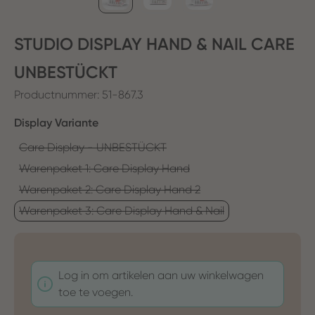
STUDIO DISPLAY HAND & NAIL CARE
UNBESTÜCKT
Productnummer:
51-867.3
Selecteer
Display Variante
Care Display - UNBESTÜCKT
Warenpaket 1: Care Display Hand
Warenpaket 2: Care Display Hand 2
Warenpaket 3: Care Display Hand & Nail
Log in om artikelen aan uw winkelwagen
toe te voegen.