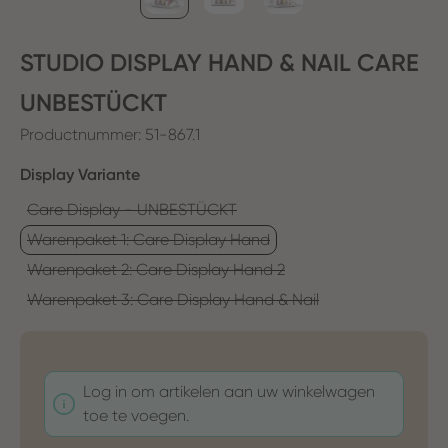
STUDIO DISPLAY HAND & NAIL CARE
UNBESTÜCKT
Productnummer:
51-867.1
Selecteer
Display Variante
Care Display - UNBESTÜCKT
Warenpaket 1: Care Display Hand
Warenpaket 2: Care Display Hand 2
Warenpaket 3: Care Display Hand & Nail
Log in om artikelen aan uw winkelwagen
toe te voegen.