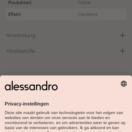
Produktart:
Farbe
Effekt:
Deckend
Anwendung
Inhaltsstoffe
Over Alessandro
Shop