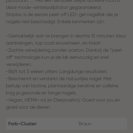
pizzataart ..." Met een sensueel diepe donkere rood is
deze mode-winterpalpitator gegarandeerd.
Striplac is de eerste peel-off LED-gel nagellak die je
nagels niet beschadigt. Enkele kenmerken zijn:
• Gemakkelijk aan te brengen in slechts 15 minuten: kleur
aanbrengen, top coat eroverheen, en klaar!
• Zachte verwijdering zonder aceton: Dankzij de “peel-
off” technologie kun je de lak eenvoudig en snel
verwijderen.
• Blijft tot 3 weken zitten: Langdurige resultaten.
• Beschermt en versterkt de natuurlijke nagel: Met
behulp van biotine, plantaardige keratine en cafeïne
krijg je gezonde en lange nagels.
• Vegan, HEMA-vrij en Dierproefvrij: Goed voor jou en
goed voor de dieren.
Farb-Cluster:
Braun