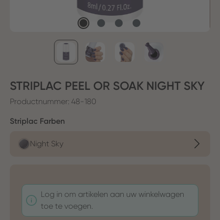
STRIPLAC PEEL OR SOAK NIGHT SKY
Productnummer:
48-180
Selecteer
Striplac Farben
Night Sky
Log in om artikelen aan uw winkelwagen
toe te voegen.