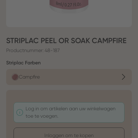
STRIPLAC PEEL OR SOAK CAMPFIRE
Productnummer:
48-187
Selecteer
Striplac Farben
Campfire
Log in om artikelen aan uw winkelwagen
toe te voegen.
Inloggen om te kopen