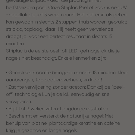
geweldige striplac -kleur die prachtig in het
herfstseizoen past. Onze Striplac Peel of Soak is een UV
-nagellak die tot 3 weken duurt. Het ziet eruit als gel en
kan gewoon in slechts 2 stappen thuis worden gebruikt:
striplac, toplaag, klaar! Hij heeft geen vervelende
droogtijd, voor een perfect resultaat in slechts 15
minuten.
Striplac is de eerste peel-off LED-gel nagellak die je
nagels niet beschadigt. Enkele kenmerken zijn:
• Gemakkelijk aan te brengen in slechts 15 minuten: kleur
aanbrengen, top coat eroverheen, en klaar!
• Zachte verwijdering zonder aceton: Dankzij de “peel-
off” technologie kun je de lak eenvoudig en snel
verwijderen.
• Blijft tot 3 weken zitten: Langdurige resultaten.
• Beschermt en versterkt de natuurlijke nagel: Met
behulp van biotine, plantaardige keratine en cafeïne
krijg je gezonde en lange nagels.